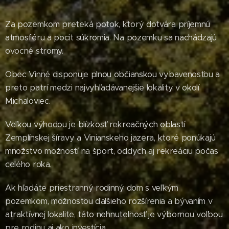
Za pozemkom preteká potok, ktorý dotvára príjemnú
atmosféru a pocit súkromia. Na pozemku sa nachádzajú
ovocné stromy.
Obec Vinné disponuje plnou občianskou vybavenosťou a
preto patrí medzi najvyhľadávanejšie lokality v okolí
Michaloviec.
Veľkou výhodou je blízkosť rekreačných oblastí
Zemplínskej šíravy a Vinianskeho jazera, ktoré ponúkajú
množstvo možností na šport, oddych aj rekreáciu počas
celého roka.
Ak hľadáte priestranný rodinný dom s veľkým
pozemkom, možnosťou ďalšieho rozšírenia a bývaním v
atraktívnej lokalite, táto nehnuteľnosť je výbornou voľbou
pre rodinu aj ako investícia.