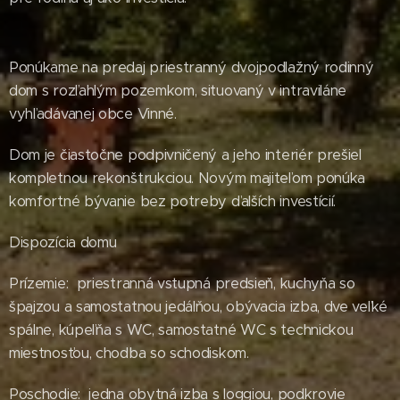
Ponúkame na predaj priestranný dvojpodlažný rodinný
dom s rozľahlým pozemkom, situovaný v intraviláne
vyhľadávanej obce Vinné.
Dom je čiastočne podpivničený a jeho interiér prešiel
kompletnou rekonštrukciou. Novým majiteľom ponúka
komfortné bývanie bez potreby ďalších investícií.
Dispozícia domu
Prízemie: priestranná vstupná predsieň, kuchyňa so
špajzou a samostatnou jedálňou, obývacia izba, dve veľké
spálne, kúpeľňa s WC, samostatné WC s technickou
miestnosťou, chodba so schodiskom.
Poschodie: jedna obytná izba s loggiou, podkrovie