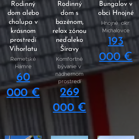
Rodinný
Rodinný
Bungalov v
dom alebo
dom s
obci Hnojné
chalupa v
bazénom,
Hnojné, okr.
Michalovce
krásnom
relax zónou
193
prostredí
neďaleko
Vihorlatu
Šíravy
000 €
Remetské
Komfortné
Hámre
bývanie v
nádhernom
60
prostredí
269
000 €
000 €