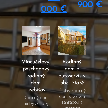
900 €
000 €
Viacúčelový,
Rodinný
poschodový
dom a
rodinný
autoservis v
dom,
obci Staré
Trebišov
Útulný rodinný
dom s veľkou
Rodinný dom
záhradou a
na bývanie aj
vlastným