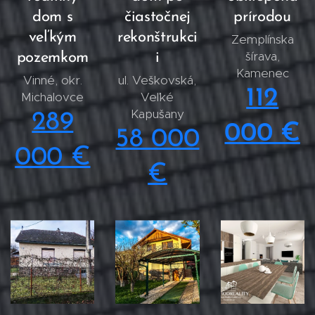
dom s
čiastočnej
prírodou
veľkým
rekonštrukci
Zemplínska
šírava,
pozemkom
i
Kamenec
Vinné, okr.
ul. Veškovská,
112
Michalovce
Veľké
Kapušany
289
000 €
58 000
000 €
€