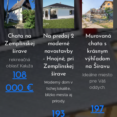
Chata na
Na predaj 2
Murovaná
Zemplínskej
moderné
chata s
šírave
novostavby
krásnym
- Hnojné, pri
výhľadom
rekreačná
oblasť Kaluža
Zemplínskej
na Šíravu
108
šírave
Ideálne miesto
pre Váš
Moderný dom v
000 €
oddych.
tichej lokalite,
blízko mesta aj
prírody.
197
193