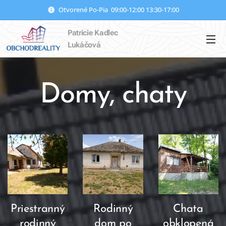
Otvorené Po-Pia 09:00-12:00 13:30-17:00
Patricie Kadlec
Lukáčová
Domy, chaty
Priestranný
Rodinný
Chata
rodinný
dom po
obklopená