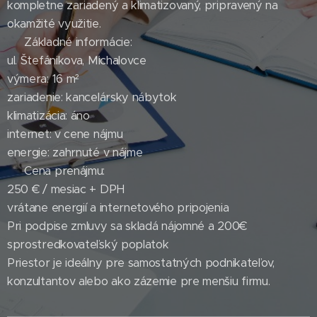
kompletne zariadený a klimatizovaný, pripravený na
okamžité využitie.
📌 Základné informácie:
ul. Štefánikova, Michalovce
výmera: 16 m²
zariadenie: kancelársky nábytok
klimatizácia: áno
internet: v cene nájmu
energie: zahrnuté v nájme
💶 Cena prenájmu:
250 € / mesiac + DPH
vrátane energií a internetového pripojenia
Pri podpise zmluvy sa skladá nájomné a 200€
sprostredkovateľský poplatok
Priestor je ideálny pre samostatných podnikateľov,
konzultantov alebo ako zázemie pre menšiu firmu.