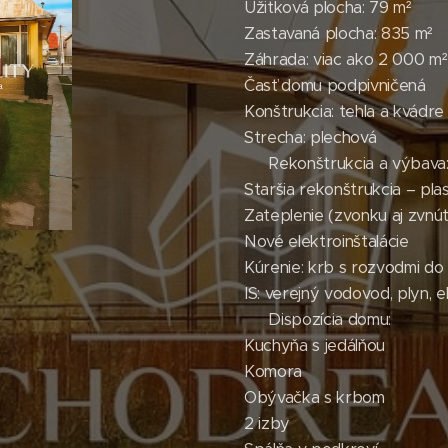
Úžitková plocha: 79 m²
Zastavaná plocha: 835 m²
Záhrada: viac ako 2 000 m²
Časť domu podpivničená
Konštrukcia: tehla a kvádre
Strecha: plechová
🛠️ Rekonštrukcia a výbava
Staršia rekonštrukcia – pl
Zateplenie (zvonku aj zvnút
Nové elektroinštalácie
Kúrenie: krb s rozvodmi do
IS: verejný vodovod, plyn, e
🛋️ Dispozícia domu:
Kuchyňa s jedálňou
Komora
Obývačka s krbom
2 izby