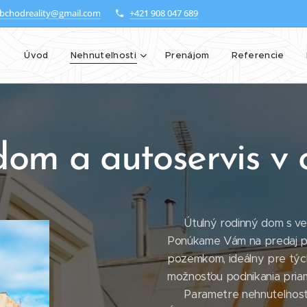
bchodreality@gmail.com
+421 908 047 689
Úvod
Nehnuteľnosti
Prenájom
Referencie
om a autoservis v 
🏡 Útulný rodinný dom s v
Ponúkame Vám na predaj pr
pozemkom, ideálny pre tých
možnosťou podnikania pria
📐 Parametre nehnuteľnosti