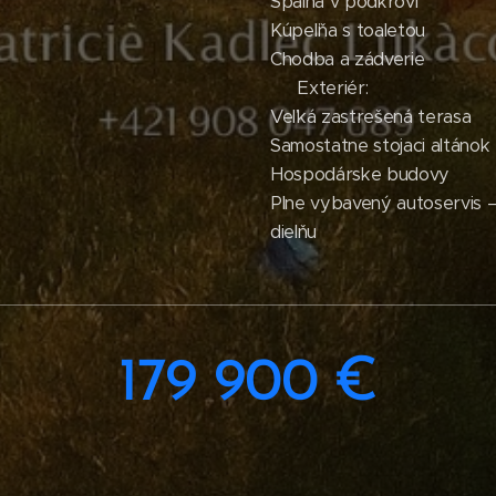
Spálňa v podkroví
Kúpeľňa s toaletou
Chodba a zádverie
🌳 Exteriér:
Veľká zastrešená terasa
Samostatne stojaci altánok
Hospodárske budovy
Plne vybavený autoservis –
dielňu
179 900 €