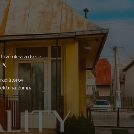
:
astové okná a dvere
ra)
 radiátorov
lektrina, žumpa