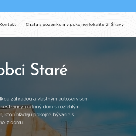
Kontakt
Chata s pozemkom v pokojnej lokalite Z. Šíravy
obci Staré
eľkou záhradou a vlastným autoservisom
iestranný rodinný dom s rozľahlým
, ktorí hľadajú pokojné bývanie s
mo z domu.
: