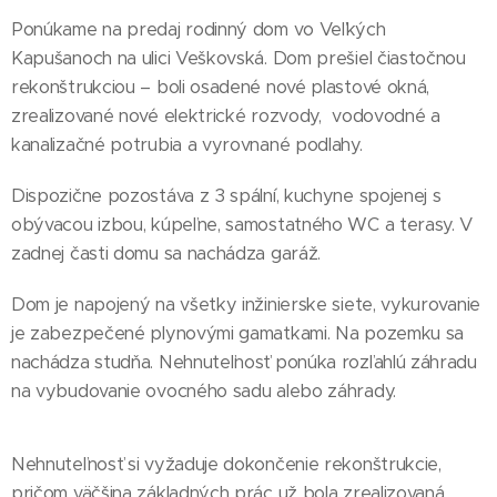
Ponúkame na predaj rodinný dom vo Veľkých
Kapušanoch na ulici Veškovská. Dom prešiel čiastočnou
rekonštrukciou – boli osadené nové plastové okná,
zrealizované nové elektrické rozvody, vodovodné a
kanalizačné potrubia a vyrovnané podlahy.
Dispozične pozostáva z 3 spální, kuchyne spojenej s
obývacou izbou, kúpeľne, samostatného WC a terasy. V
zadnej časti domu sa nachádza garáž.
Dom je napojený na všetky inžinierske siete, vykurovanie
je zabezpečené plynovými gamatkami. Na pozemku sa
nachádza studňa. Nehnuteľnosť ponúka rozľahlú záhradu
na vybudovanie ovocného sadu alebo záhrady.
Nehnuteľnosť si vyžaduje dokončenie rekonštrukcie,
pričom väčšina základných prác už bola zrealizovaná.