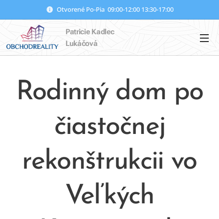
Otvorené Po-Pia 09:00-12:00 13:30-17:00
Patricie Kadlec
Lukáčová
Rodinný dom po
čiastočnej
rekonštrukcii vo
Veľkých